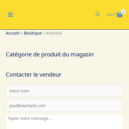
Aller
MAIN
au
0
Rechercher
0,00
€
contenu
MENU
Accueil
»
Boutique
»
Kokokaï
Catégorie de produit du magasin
Contacter le vendeur