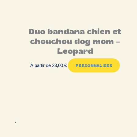
Duo bandana chien et
chouchou dog mom –
Leopard
À partir de
23,00
€
PERSONNALISER