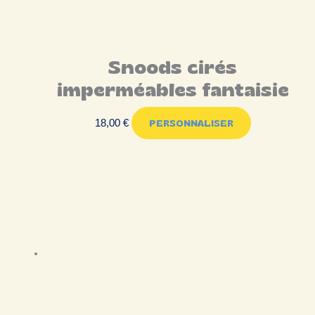
Snoods cirés
imperméables fantaisie
18,00
€
PERSONNALISER