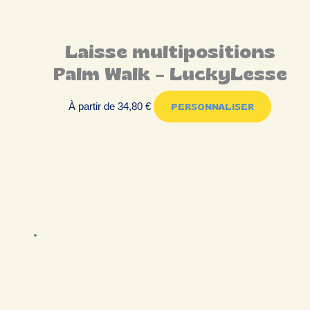
Laisse multipositions
Palm Walk – LuckyLesse
À partir de
34,80
€
PERSONNALISER