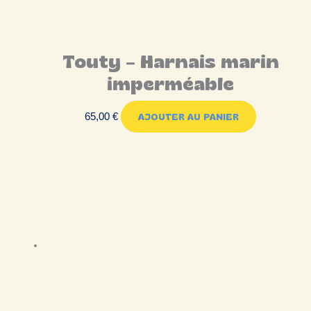
Touty – Harnais marin
imperméable
65,00
€
AJOUTER AU PANIER