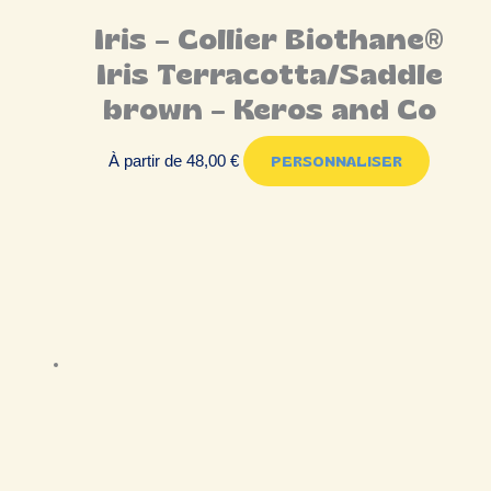
Iris – Collier Biothane®
Iris Terracotta/Saddle
brown – Keros and Co
À partir de
48,00
€
PERSONNALISER