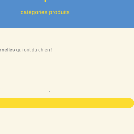
catégories produits
nnelles
qui ont du chien !
itique de confidentialité
.