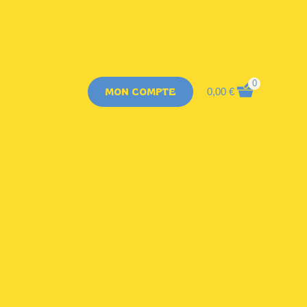
0
MON COMPTE
0,00
€