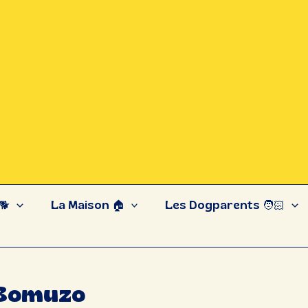
🐕
La Maison 🏠
Les Dogparents 🧑🏻
 Bomuzo