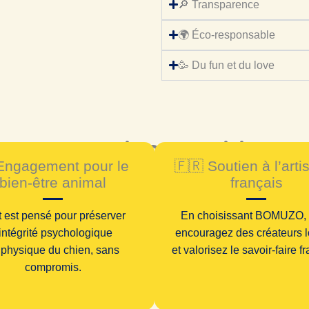
🔎 Transparence
🌍 Éco-responsable
🥳 Du fun et du love
Pourquoi nous choisir ?
Engagement pour le
🇫🇷 Soutien à l’arti
bien-être animal
français
t est pensé pour préserver
En choisissant BOMUZO,
’intégrité
psychologique
encouragez des créateurs 
t
physique du chien, sans
et valorisez le savoir-faire f
compromis.