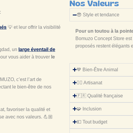
Nos Valeurs
:
😎 Style et tendance
nés
💡 et leur offrir la visibilité
Pour un toutou à la point
Bomuzo Concept Store est 
proposés restent élégants et
ogdad, un
large éventail de
our vous aider à trouver
le
💙 Bien-Être Animal
MUZO, c’est l’art de
✍🏼 Artisanat
pectant le bien-être de nos
🇫🇷 Qualité française
🧩 Inclusion
, favoriser la qualité et
ase avec nos valeurs. 💪🏼
💶 Tout budget