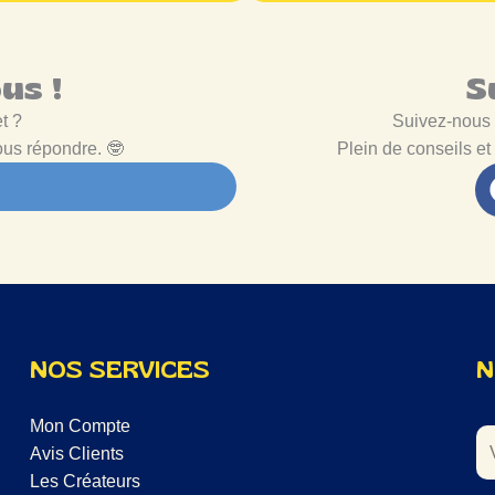
us !
S
et ?
Suivez-nous
us répondre. 🤓
Plein de conseils et
NOS SERVICES
N
Mon Compte
Avis Clients
Les Créateurs