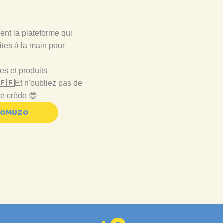
nt la plateforme qui
ites à la main pour
s et produits
🇫🇷Et n'oubliez pas de
tre crédo 😎
BOMUZO