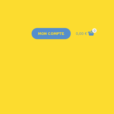
0
0,00
€
MON COMPTE