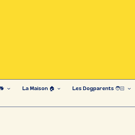
🐕
La Maison 🏠
Les Dogparents 🧑🏻