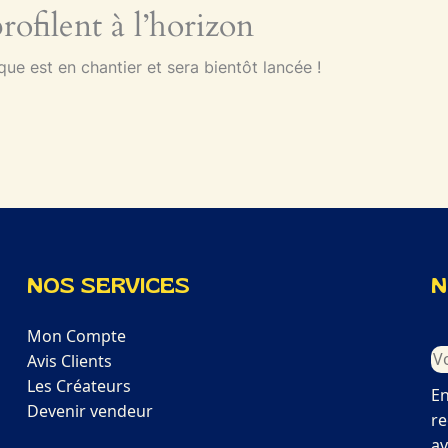
ofilent à l’horizon
e est en chantier et sera bientôt lancée !
NOS SERVICES
N
Mon Compte
Avis Clients
Les Créateurs
En
Devenir vendeur
re
av