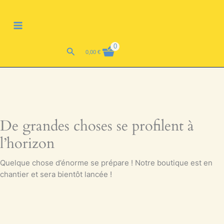
Aller
MAIN
au
MENU
contenu
0
Rechercher
0,00
€
De grandes choses se profilent à
l’horizon
Quelque chose d’énorme se prépare ! Notre boutique est en
chantier et sera bientôt lancée !