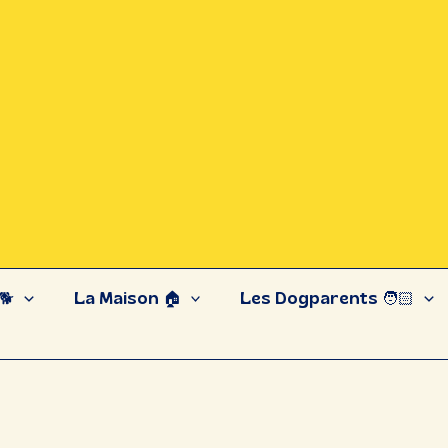
🐕
La Maison 🏠
Les Dogparents 🧑🏻