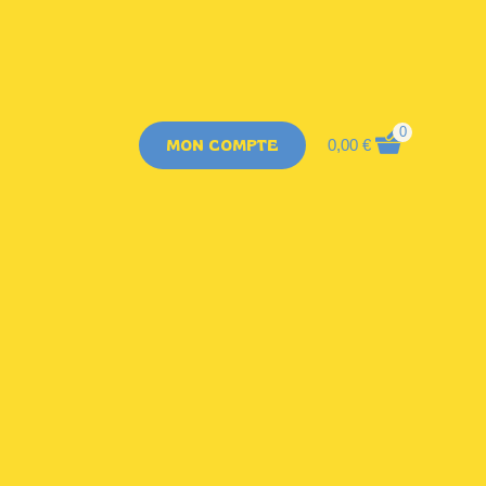
0
MON COMPTE
0,00
€