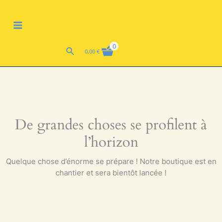
Aller
MAIN
au
contenu
MENU
0
Rechercher
0,00
€
De grandes choses se profilent à
l’horizon
Quelque chose d’énorme se prépare ! Notre boutique est en
chantier et sera bientôt lancée !