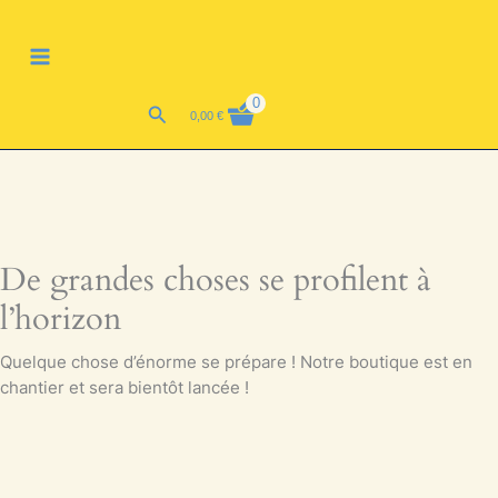
Aller
MAIN
au
MENU
contenu
0
Rechercher
0,00
€
De grandes choses se profilent à
l’horizon
Quelque chose d’énorme se prépare ! Notre boutique est en
chantier et sera bientôt lancée !