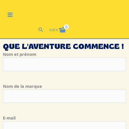
Aller
MAIN
au
MENU
contenu
0
Rechercher
0,00
€
QUE L'AVENTURE COMMENCE !
Nom et prénom
Nom de la marque
E-mail