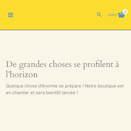
Aller
MAIN
au
0
Rechercher
0,00
€
contenu
MENU
De grandes choses se profilent à
l’horizon
Quelque chose d’énorme se prépare ! Notre boutique est
en chantier et sera bientôt lancée !