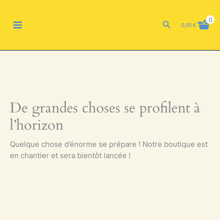
Aller
MAIN
au
0
Rechercher
0,00
€
contenu
MENU
De grandes choses se profilent à
l’horizon
Quelque chose d’énorme se prépare ! Notre boutique est
en chantier et sera bientôt lancée !