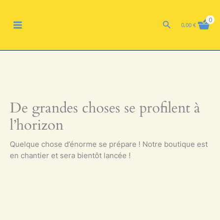
Aller
MAIN
au
0
Rechercher
0,00
€
contenu
MENU
De grandes choses se profilent à
l’horizon
Quelque chose d’énorme se prépare ! Notre boutique est
en chantier et sera bientôt lancée !