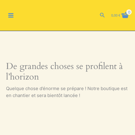
Aller
MAIN
au
0
Rechercher
0,00
€
contenu
MENU
De grandes choses se profilent à
l’horizon
Quelque chose d’énorme se prépare ! Notre boutique est
en chantier et sera bientôt lancée !