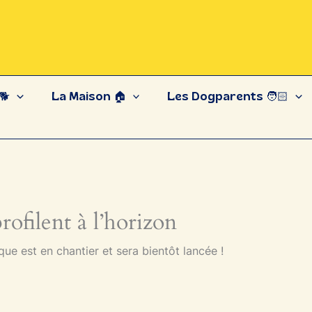
🐕
La Maison 🏠
Les Dogparents 🧑🏻
ofilent à l’horizon
e est en chantier et sera bientôt lancée !