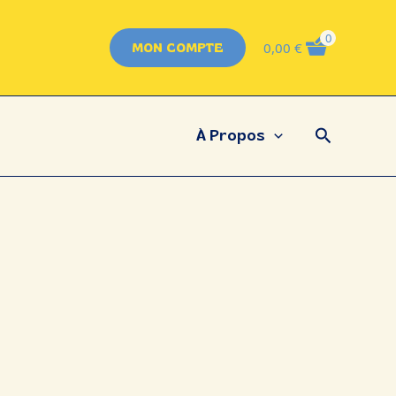
0
0,00
€
MON COMPTE
Recherch
À Propos