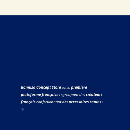
Bomuzo Concept Store
est la
première
plateforme française
regroupant des
créateurs
français
confectionnant des
accessoires canins
!
✨
En savoir plus sur Bomuzo ...